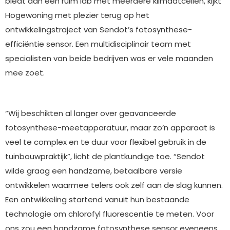
biedt aan een ruim lab met meerdere klimaatcellen, kijkt
Hogewoning met plezier terug op het
ontwikkelingstraject van Sendot’s fotosynthese-
efficiëntie sensor. Een multidisciplinair team met
specialisten van beide bedrijven was er vele maanden
mee zoet.
“Wij beschikten al langer over geavanceerde
fotosynthese-meetapparatuur, maar zo’n apparaat is
veel te complex en te duur voor flexibel gebruik in de
tuinbouwpraktijk”, licht de plantkundige toe. “Sendot
wilde graag een handzame, betaalbare versie
ontwikkelen waarmee telers ook zelf aan de slag kunnen.
Een ontwikkeling startend vanuit hun bestaande
technologie om chlorofyl fluorescentie te meten. Voor
ons zou een handzame fotosynthese sensor eveneens