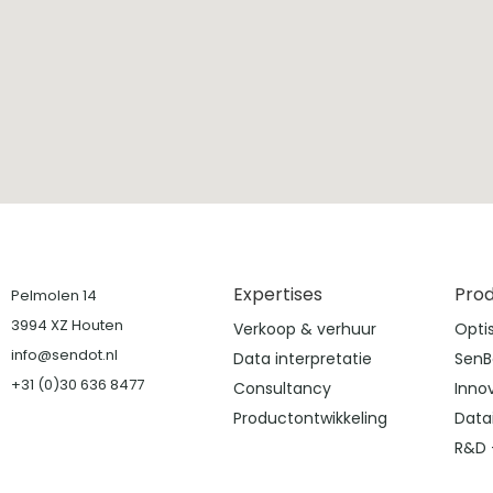
Expertises
Pro
Pelmolen 14
3994 XZ Houten
Verkoop & verhuur
Opti
info@sendot.nl
Data interpretatie
SenB
+31 (0)30 636 8477
Consultancy
Inno
Productontwikkeling
Data
R&D 