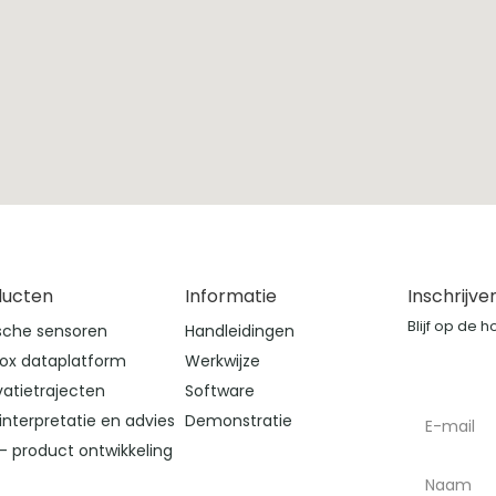
ducten
Informatie
Inschrijve
Blijf op de 
sche sensoren
Handleidingen
ox dataplatform
Werkwijze
vatietrajecten
Software
interpretatie en advies
Demonstratie
– product ontwikkeling