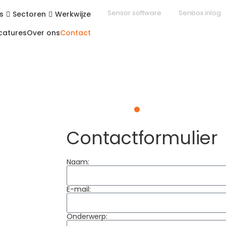
Sensor software
Senbox inlog
s
Sectoren
Werkwijze
catures
Over ons
Contact
locatie
.
Contactformulier
Naam:
E-mail:
Onderwerp: