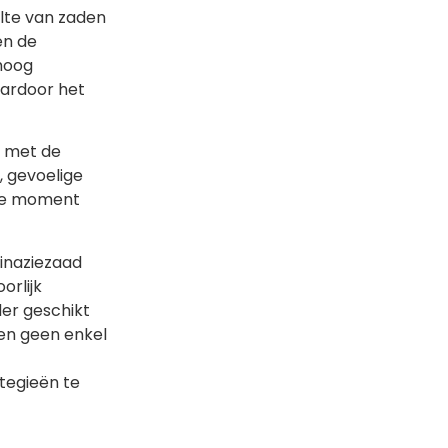
alte van zaden
en de
hoog
aardoor het
n met de
, gevoelige
ale moment
spinaziezaad
orlijk
der geschikt
gen geen enkel
tegieën te