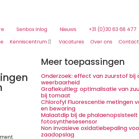
re
Senbox inlog
Nieuws
+31 (0)30 63 68 477
ze
Kenniscentrum
Vacatures
Over ons
Contact
Meer toepassingen
tingen
Onderzoek: effect van zuurstof bij
weerbaarheid
n
Grafiekuitleg: optimalisatie van zu
bij tomaat
Chlorofyl Fluorescentie metingen 
en bewaring
Malaatdip bij de phalaenopsisteelt 
fotosynthesesensor
Non invasieve oxidatiebepaling voo
zaadopslag
oment