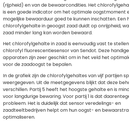
(rijpheid) en van de bewaarcondities. Het chlorofylgeh
is een goede indicator om het optimale oogstmoment 
mogelijke bewaarduur goed te kunnen inschatten. Een 
chlorofylgehalte in geoogst zaad duidt op onrijpheid, w
zaad minder lang kan worden bewaard.
Het chlorofylgehalte in zaad is eenvoudig vast te stelle
chlorofyl fluorescentiesensor van Sendot. Deze handige
apparaten zijn zeer geschikt om in het veld het optim
voor de zaadoogst te bepalen.
In de grafiek zijn de chlorofylgehaltes van vijf partijen 
weergegeven. Uit de meetgegevens blijkt dat deze beho
verschillen. Partij 5 heeft het hoogste gehalte en is min
voor langdurige bewaring. Voor partij 1 is dat daarente
probleem. Het is duidelijk dat sensor veredelings- en
zaadteeltbedrijven helpt om hun oogst- en bewaarstra
optimaliseren.