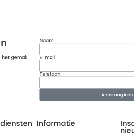
an
Naam:
f het gemak
E-mail:
Telefoon:
Aanvraag inst
 diensten
Informatie
Ins
nie