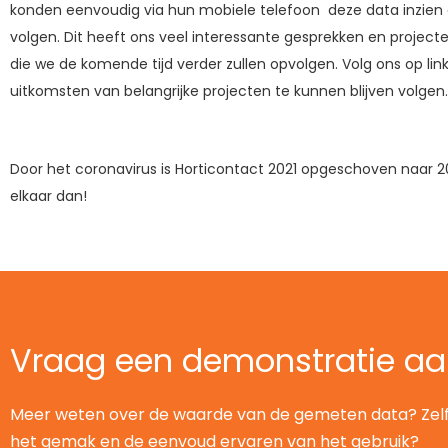
konden eenvoudig via hun mobiele telefoon deze data inzien e
volgen. Dit heeft ons veel interessante gesprekken en project
die we de komende tijd verder zullen opvolgen. Volg ons op li
uitkomsten van belangrijke projecten te kunnen blijven volgen.
Door het coronavirus is Horticontact 2021 opgeschoven naar 2
elkaar dan!
Vraag een demonstratie a
Meer weten over de waarde van de gemeten data? Zel
het gemak en de eenvoud ervaren van het gebruik?