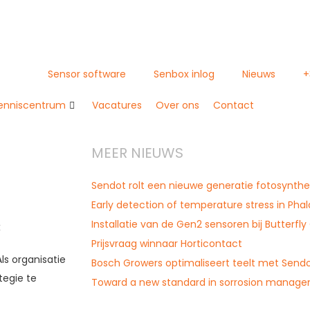
Sensor software
Senbox inlog
Nieuws
+
enniscentrum
Vacatures
Over ons
Contact
MEER NIEUWS
Sendot rolt een nieuwe generatie fotosynthes
Early detection of temperature stress in Pha
Installatie van de Gen2 sensoren bij Butterfly
Prijsvraag winnaar Horticontact
ls organisatie
Bosch Growers optimaliseert teelt met Send
tegie te
Toward a new standard in sorrosion manag