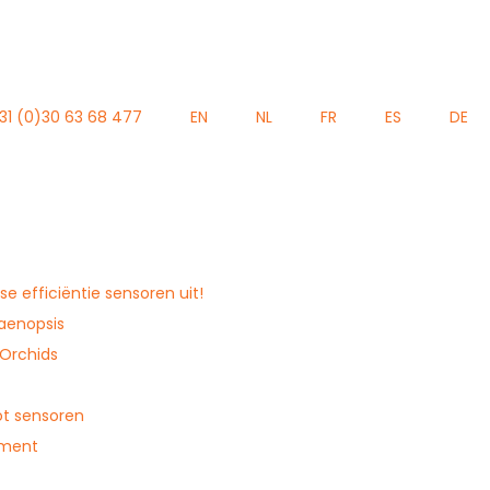
31 (0)30 63 68 477
EN
NL
FR
ES
DE
e efficiëntie sensoren uit!
laenopsis
 Orchids
ot sensoren
ement