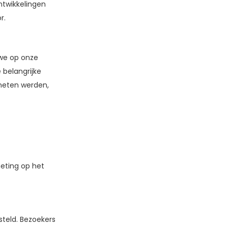
ntwikkelingen
r.
we op onze
 belangrijke
emeten werden,
eting op het
teld. Bezoekers