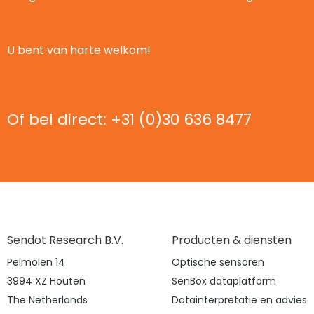
U bent van harte welkom!
Of bel direct: +31 (0)30 636 8477
Sendot Research B.V.
Producten & diensten
Pelmolen 14
Optische sensoren
3994 XZ Houten
SenBox dataplatform
The Netherlands
Datainterpretatie en advies