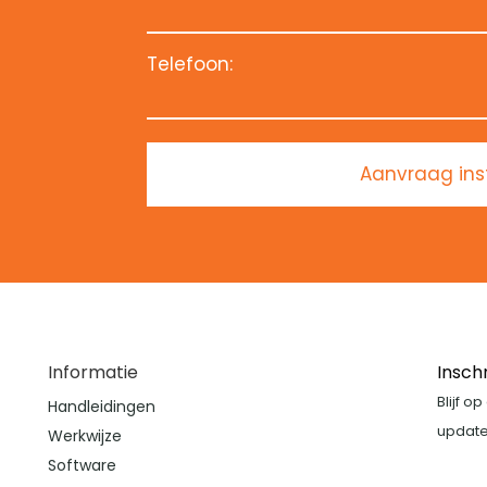
Telefoon:
Aanvraag ins
Informatie
Insch
Blijf o
Handleidingen
update
Werkwijze
Software