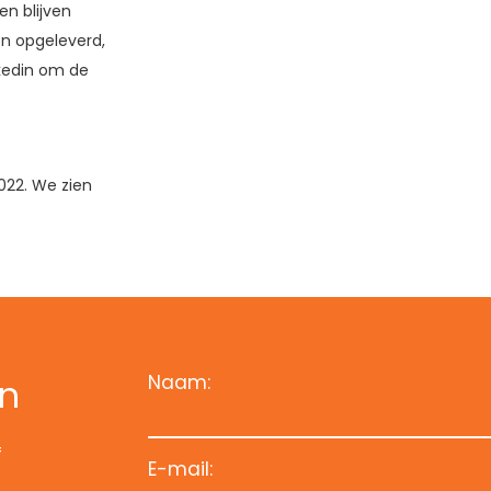
n blijven
en opgeleverd,
nkedin om de
022. We zien
Naam:
an
f
E-mail: