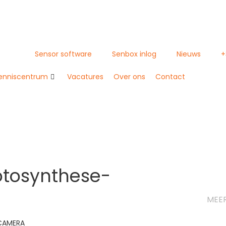
Sensor software
Senbox inlog
Nieuws
+
enniscentrum
Vacatures
Over ons
Contact
otosynthese-
MEE