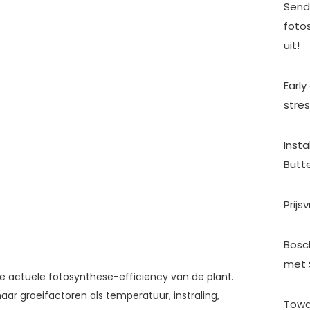
Send
foto
uit!
Earl
stres
Insta
Butte
Prijs
Bosc
met 
de actuele fotosynthese-efficiency van de plant.
r groeifactoren als temperatuur, instraling,
Towa