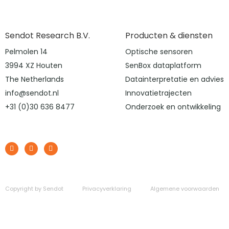
Sendot Research B.V.
Producten & diensten
Pelmolen 14
Optische sensoren
3994 XZ Houten
SenBox dataplatform
The Netherlands
Datainterpretatie en advies
info@sendot.nl
Innovatietrajecten
+31 (0)30 636 8477
Onderzoek en ontwikkeling
Copyright by Sendot
Privacyverklaring
Algemene voorwaarden