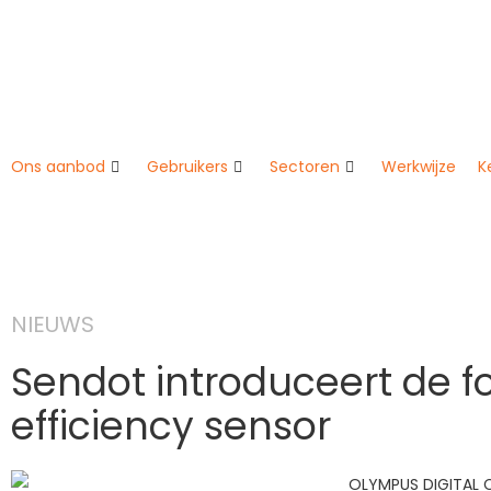
Ons aanbod
Gebruikers
Sectoren
Werkwijze
K
NIEUWS
Sendot introduceert de f
efficiency sensor