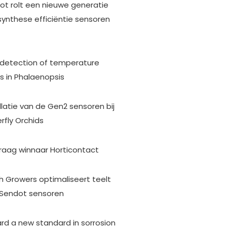
ot rolt een nieuwe generatie
synthese efficiëntie sensoren
y detection of temperature
s in Phalaenopsis
llatie van de Gen2 sensoren bij
rfly Orchids
vraag winnaar Horticontact
h Growers optimaliseert teelt
Sendot sensoren
rd a new standard in sorrosion