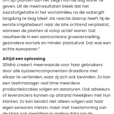
om zijn planten aan het begin van de dag water te
geven. Uit de meetresultaten bleek dat het
zuurstofgehalte in het wortelmilieu na die watergift
langdurig te laag bleef. Als reactie daarop heeft hij de
eerste irrigatiebeurt naar de late ochtend verplaatst,
wanneer de planten al volop actief waren. Dat
resulteerde in een aantoonbare groeiversnelling,
gezondere wortels en minder plantuitval. Dat was een
echte eyeopener.”
Altijd een oplossing
30MHz creëert meerwaarde voor haar gebruikers
door alle systeemcomponenten draadloos met
elkaar te verbinden, waar zij zich ook bevinden. Zo kan
een teeltmanager real time meerdere
productielocaties volgen en aansturen. Ook adviseurs
of leveranciers kunnen op afstand meekijken met hun
klanten. Zo kan Sendot niet alleen volgen wat haar
eigen sensoren meten, maar met toestemming van
de klant ook meekijken in andere data om de