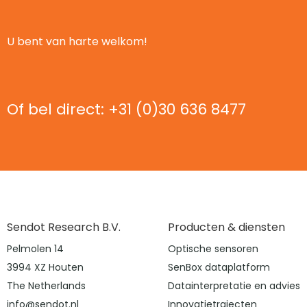
U bent van harte welkom!
Of bel direct: +31 (0)30 636 8477
Sendot Research B.V.
Producten & diensten
Pelmolen 14
Optische sensoren
3994 XZ Houten
SenBox dataplatform
The Netherlands
Datainterpretatie en advies
info@sendot.nl
Innovatietrajecten