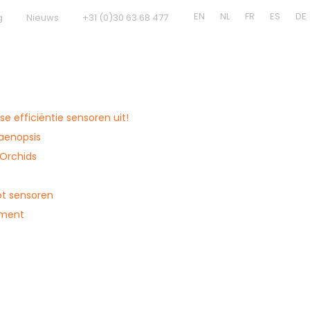
EN
NL
FR
ES
DE
g
Nieuws
+31 (0)30 63 68 477
e efficiëntie sensoren uit!
laenopsis
 Orchids
ot sensoren
ement