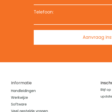
Telefoon:
Aanvraag ins
Informatie
Insch
Blijf o
Handleidingen
update
Werkwijze
Software
Veel gestelde vragen