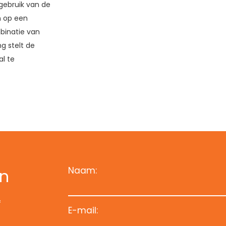
gebruik van de
n op een
binatie van
g stelt de
l te
Naam:
an
f
E-mail: