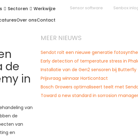
Sensor software
Senbox inlo
s
Sectoren
Werkwijze
catures
Over ons
Contact
MEER NIEUWS
en
Sendot rolt een nieuwe generatie fotosynthes
Early detection of temperature stress in Pha
a de
Installatie van de Gen2 sensoren bij Butterfly
emy in
Prijsvraag winnaar Horticontact
Bosch Growers optimaliseert teelt met Send
Toward a new standard in sorrosion manag
behandeling van
ebben de
specten van
ting en