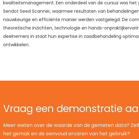
kwaliteitsmanagement. Een onderdeel van de cursus was het 
Sendot Seed Scanner, waarmee resultaten van behandelinge
nauwkeurige en efficiënte manier werden vastgelegd. De com
theoretische inzichten, technologie en hands-onpraktijkervarin
deelnemers in staat hun expertise in zaadbehandeling optimaa
ontwikkelen.
Vraag een demonstratie a
Meer weten over de waarde van de gemeten data? Zel
het gemak en de eenvoud ervaren van het gebruik?