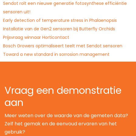
Sendot rolt een nieuwe generatie fotosynthese efficiëntie
sensoren uit!
Early detection of temperature stress in Phalaenopsis
Installatie van de Gen2 sensoren bij Butterfly Orchids
Prijsvraag winnaar Horticontact
Bosch Growers optimaliseert teelt met Sendot sensoren
Toward a new standard in sorrosion management
Vraag een demonstratie
aan
Meer weten over de waarde van de gemeten data?
Zelf het gemak en de eenvoud ervaren van het
gebruik?