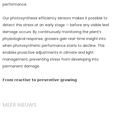
performance.
Our photosynthesis efficiency sensors makes it possible to
detect this stress at an early stage — before any visible leaf
damage occurs. By continuously monitoring the plant’s
physiological response, growers gain real-time insight into
when photosynthetic performance starts to decline. This
enables proactive adjustments in climate and light
management, preventing stress from developing into
permanent damage.
𝗙𝗿𝗼𝗺 𝗿𝗲𝗮𝗰𝘁𝗶𝘃𝗲 𝘁𝗼 𝗽𝗿𝗲𝘃𝗲𝗻𝘁𝗶𝘃𝗲 𝗴𝗿𝗼𝘄𝗶𝗻𝗴
MEER NIEUWS