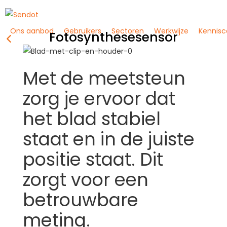
Ons aanbod
Gebruikers
Sectoren
Werkwijze
Kennis
Fotosynthesesensor
Met de meetsteun
zorg je ervoor dat
het blad stabiel
staat en in de juiste
positie staat. Dit
zorgt voor een
betrouwbare
meting.