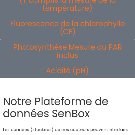
(Y compris la mesure de la
température)
Fluorescence de la chlorophylle
(CF)
Photosynthèse
Mesure du PAR
inclus
Acidité (pH)
Notre Plateforme de
données SenBox
Les données (stockées) de nos capteurs peuvent être lues