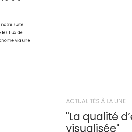
 notre suite
 les flux de
utonome via une
ACTUALITÉS À LA UNE
"La qualité 
visualisée"