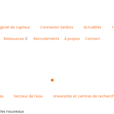
giciel de capteur
Connexion Senbox
Actualités
+
Ressources
Recrutements
À propos
Contact
l'eau
.
es
Secteur de l'eau
Universités et centres de recherc
nt les nouveaux