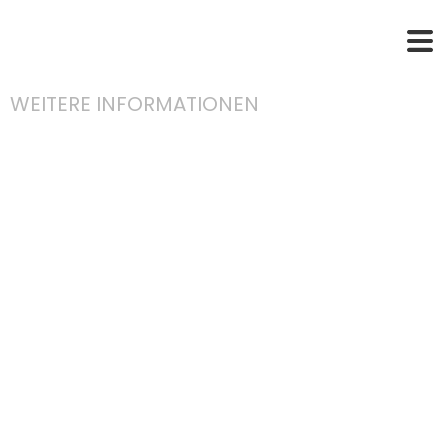
WEITERE INFORMATIONEN
Allgemein
Bedingun
und
Konditione